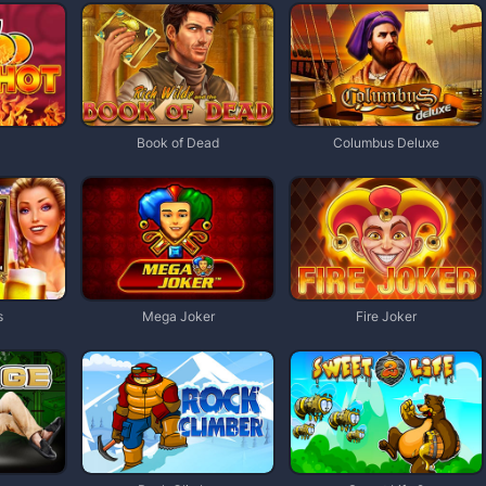
Book of Dead
Columbus Deluxe
s
Mega Joker
Fire Joker