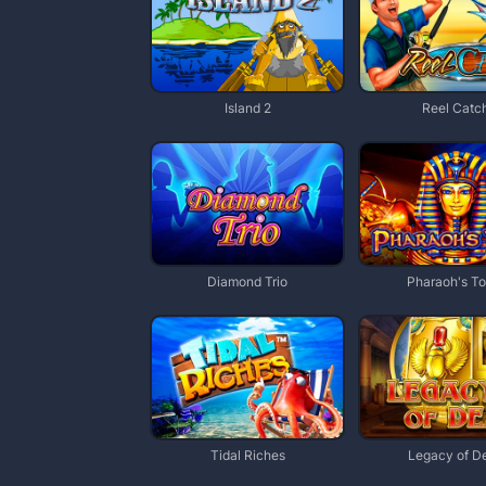
Island 2
Reel Catc
Diamond Trio
Pharaoh's T
Tidal Riches
Legacy of D