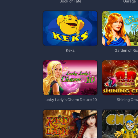
Book of Fate
Garage
Keks
Garden of Ri
Lucky Lady's Charm Deluxe 10
Shining Cr