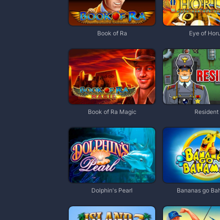
Book of Ra
Eye of Hor
Book of Ra Magic
Resident
Dolphin's Pearl
Bananas go Ba