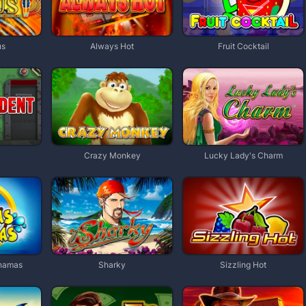
us
Always Hot
Fruit Cocktail
Crazy Monkey
Lucky Lady's Charm
hamas
Sharky
Sizzling Hot