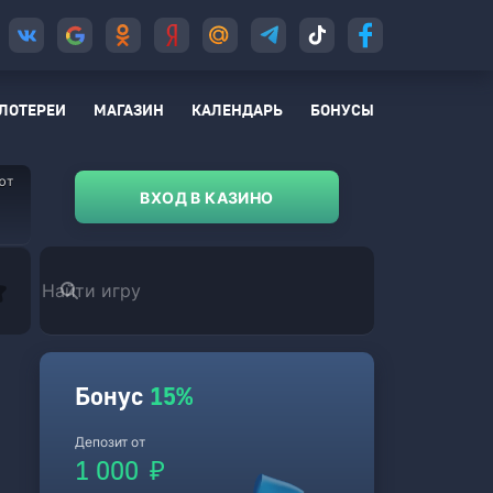
ЛОТЕРЕИ
МАГАЗИН
КАЛЕНДАРЬ
БОНУСЫ
ВХОД В КАЗИНО
25 000
₽
6 000
₽
₽
500
₽
24504***
24504***
24504***
2
ИЗБРАННОЕ
Бонус
15%
Депозит от
1 000
₽