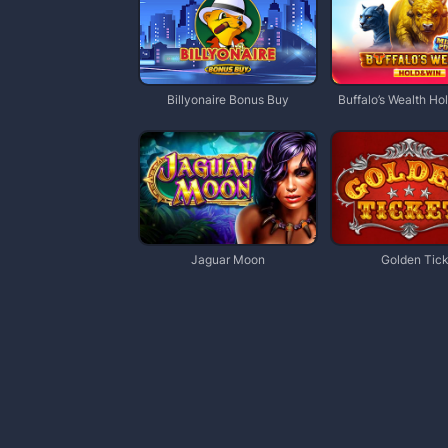
Billyonaire Bonus Buy
Buffalo’s Wealth Ho
Jaguar Moon
Golden Tick