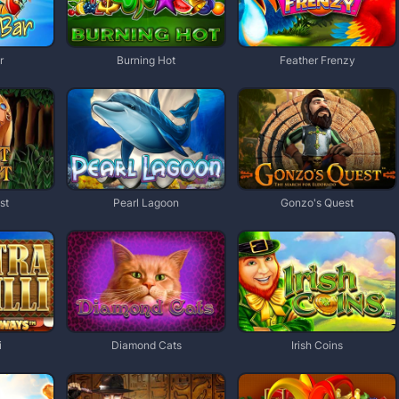
r
Burning Hot
Feather Frenzy
st
Pearl Lagoon
Gonzo's Quest
i
Diamond Cats
Irish Coins