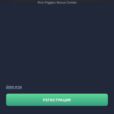
Rich Piggies: Bonus Combo
Демо игра
РЕГИСТРАЦИЯ